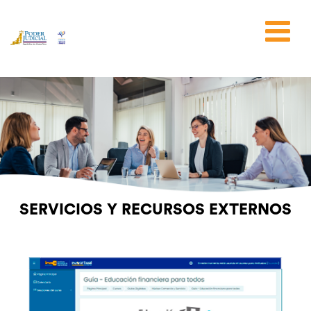
Nota:
este
sitio
web
incluye
un
sistema
de
accesibilidad.
SERVICIOS Y RECURSOS EXTERNOS